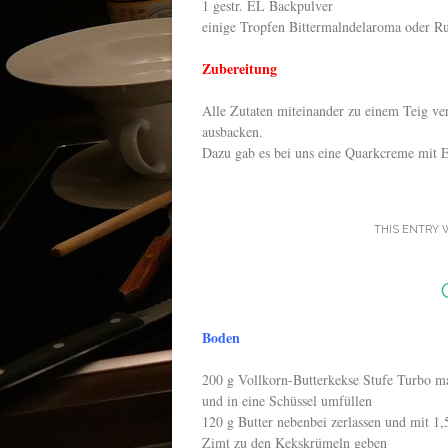
1 gestr. EL Backpulver
einige Tropfen Bittermalndelaroma oder 
Zubereitung
Alle Zutaten miteinander zu einem Teig ver
ausbacken.
Dazu gab es bei uns eine Quarkcreme mit 
THIS ENTRY 
Boden
200 g Vollkorn-Butterkekse Stufe Turbo m
und in eine Schüssel umfüllen
120 g Butter nebenbei zerlassen und mit 1,
Zimt zu den Kekskrümeln geben