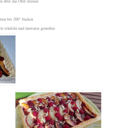
ln über das Obst streuen
uten bei 200° backen
rte träufeln und lauwarm genießen