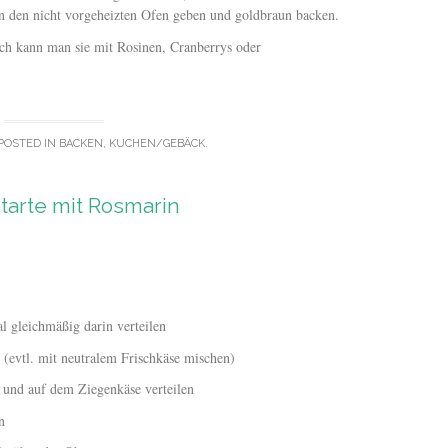
in den nicht vorgeheizten Ofen geben und goldbraun backen.
ch kann man sie mit Rosinen, Cranberrys oder
POSTED IN
BACKEN
,
KUCHEN/GEBÄCK
.
htarte mit Rosmarin
l gleichmäßig darin verteilen
 (evtl. mit neutralem Frischkäse mischen)
n und auf dem Ziegenkäse verteilen
n