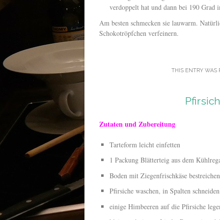
verdoppelt hat und dann bei 190 Grad 
Am besten schmecken sie lauwarm. Natürli
Schokotröpfchen verfeinern.
THIS ENTRY WAS 
Pfirsic
Zutaten und Zubereitung
Tarteform leicht einfetten
1 Packung Blätterteig aus dem Kühlrega
Boden mit Ziegenfrischkäse bestreichen
Pfirsiche waschen, in Spalten schneide
einige Himbeeren auf die Pfirsiche lege