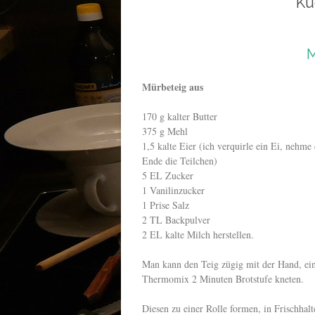
Ku
M
Mürbeteig aus
170 g kalter Butter
375 g Mehl
1,5 kalte Eier (ich verquirle ein Ei, nehme
Ende die Teilchen)
5 EL Zucker
1 Vanilinzucker
1 Prise Salz
2 TL Backpulver
2 EL kalte Milch herstellen.
Man kann den Teig zügig mit der Hand, ei
Thermomix 2 Minuten Brotstufe kneten.
Diesen zu einer Rolle formen, in Frischhal