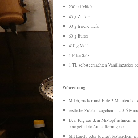
200 ml Milch
45 g Zucker
30 g frische Hefe
60 g Butter
410 g Mehl
1 Prise Salz
1 TL selbstgemachten Vanillinzucker o
Zubereitung
Milch, zucker und Hefe 3 Minuten bei 
restliche Zutaten zugeben und 3-5 Minu
Den Teig aus dem Mixtopf nehmen, in 1
eine gefettete Auflaufform geben.
Mit Eigelb oder Joghurt bestreichen, a