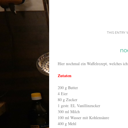
THIS ENTRY 
no
Hier nochmal ein Waffelrezept, welches ich 
Zutaten
200 g Butter
4 Eier
80 g Zucker
1 gestr. EL Vanillinzucker
300 ml Milch
100 ml Wasser mit Kohlensäure
400 g Mehl