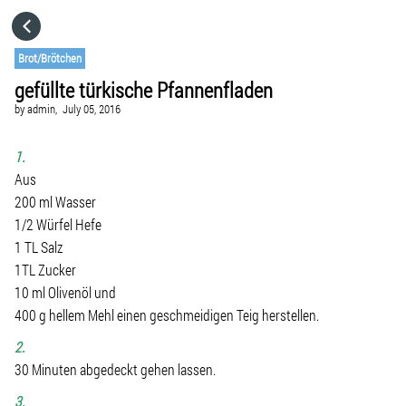
HOME
Brot/Brötchen
gefüllte türkische Pfannenfladen
CATEGORIES
by
admin,
July 05, 2016
GO TO
1.
Aus
200 ml Wasser
VISIT WEBSITE
1/2 Würfel Hefe
1 TL Salz
1TL Zucker
10 ml Olivenöl und
400 g hellem Mehl einen geschmeidigen Teig herstellen.
2.
30 Minuten abgedeckt gehen lassen.
3.