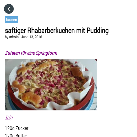
HOME
backen
saftiger Rhabarberkuchen mit Pudding
CATEGORIES
by
admin,
June 13, 2016
GO TO
Zutaten für eine Springform
VISIT WEBSITE
Teig
120g Zucker
120g Butter