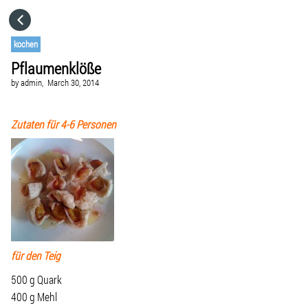
HOME
kochen
Pflaumenklöße
CATEGORIES
by
admin,
March 30, 2014
GO TO
Zutaten für 4-6 Personen
VISIT WEBSITE
für den Teig
500 g Quark
400 g Mehl