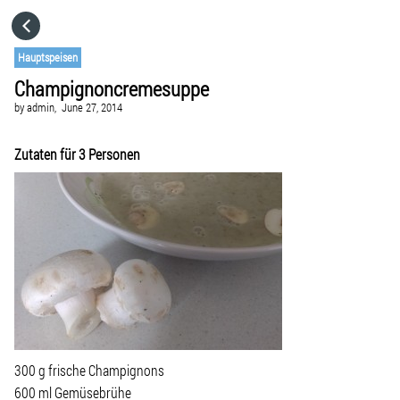
HOME
Hauptspeisen
Champignoncremesuppe
CATEGORIES
by
admin,
June 27, 2014
GO TO
Zutaten für 3 Personen
VISIT WEBSITE
300 g frische Champignons
600 ml Gemüsebrühe